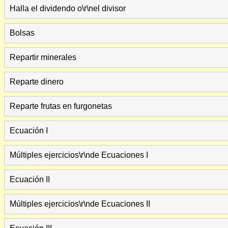
Halla el dividendo o\r\nel divisor
Bolsas
Repartir minerales
Reparte dinero
Reparte frutas en furgonetas
Ecuación I
Múltiples ejercicios\r\nde Ecuaciones I
Ecuación II
Múltiples ejercicios\r\nde Ecuaciones II